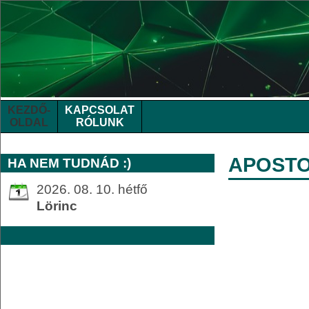
KEZDŐ-
KAPCSOLAT
OLDAL
RÓLUNK
APOSTOL
HA NEM TUDNÁD :)
2026. 08. 10. hétfő
Lörinc