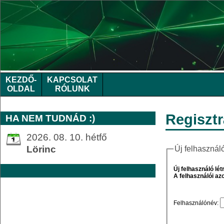
KEZDŐ-
KAPCSOLAT
OLDAL
RÓLUNK
Regisztr
HA NEM TUDNÁD :)
2026. 08. 10. hétfő
Lörinc
Új felhasznál
Új felhasználó lé
A felhasználói az
Felhasználónév: